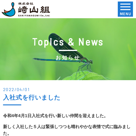
Topics & News
お知らせ
2022/04/01
入社式を行いました
令和
4
年
4
月
1
日入社式を行い新しい仲間を迎えました。
新しく入社した５人は緊張しつつも晴れやかな表情で式に臨みまし
た。